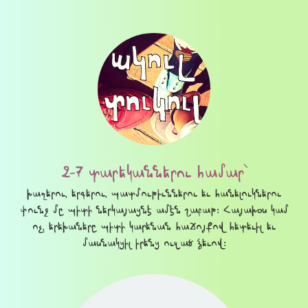
2-7 տարեկաններու համար՝
խաղերու, երգերու, պատմութիւններու եւ հանելուկներու
փունջ մը պիտի ներկայացնէ ամէն շաբաթ։ Հայախօս կամ
ոչ, երեխաները պիտի կարենան հաճոյքով հետեւիլ եւ
մասնակցիլ իրենց ուզած ձեւով։