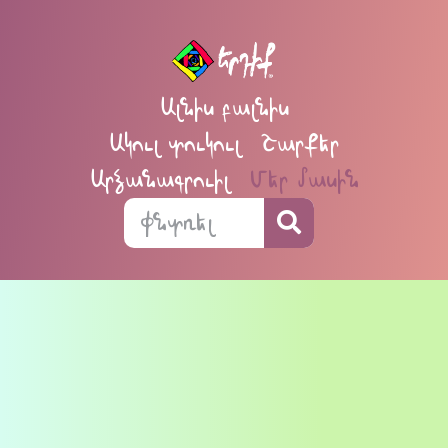
Ալնիս բալնիս
Ակուլ տուկուլ
Շարքեր
Արձանագրուիլ
Մեր մասին