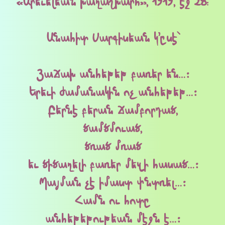
«Արեւելեան խաղաշխարհ», 1919, էջ 28:
Անահիտ Սարգիսեան կ՚ըսէ՝
Յաճախ անհեթեթ բառեր են…։
Երեւի ժամանակին ոչ անհեթեթ…։
Բերնէ բերան ճամբորդած,
ծամծմուած,
ծռած մռած
եւ ծիծաղելի բառեր մեզի հասած…։
Պայման չէ իմաստ փնտռել…։
Համն ու հոտը
անհեթեթութեան մէջն է…։