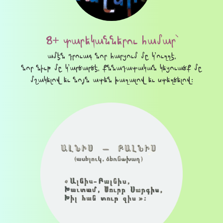
8+ տարեկաններու համար՝
ամէն դրուագ նոր հարցում մը կ՚ուղղէ,
նոր նիւթ մը կ՚արծարծէ, քննադատական կեցուածք մը
մշակելով եւ նոյն ատեն խաղալով եւ ստեղծելով։