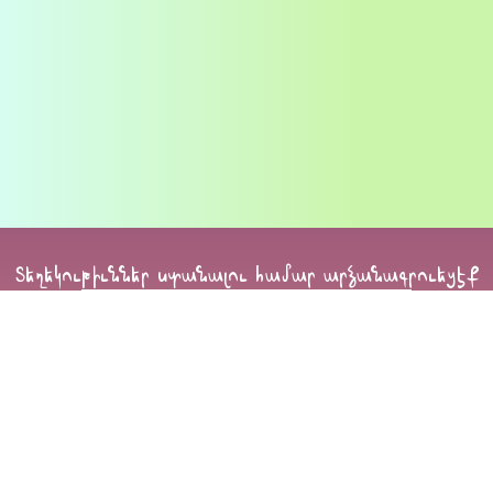
Տեղեկութիւններ ստանալու համար արձանագրուեցէք