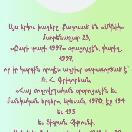
Այս երկու խաղերը քաղուած են «Մկնիկ»
մատենաշար 23,
«Բարի տարի 1997» օրացոյցէն, Փարիզ,
1997,
որ իր կարգին որպէս աղբիւր օգտագործած է՝
Ռ. Հ. Գրիգորեան,
«Հայ ժողովրդական օրօրոցային եւ
մանկական երգեր», Երեւան, 1970, էջ 194
եւ 195
եւ Տիգրան Չիթունի,