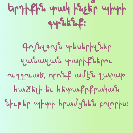
Երդիքին տակ ինչե՞ր պիտի
գտնենք։
Գոյնզգոյն տեսերիզներ
զանազան տարիքներու
ուղղուած, որոնք ամէն շաբաթ
հաճելի եւ հետաքրքրական
նիւթեր պիտի հրամցնեն բոլորիս։