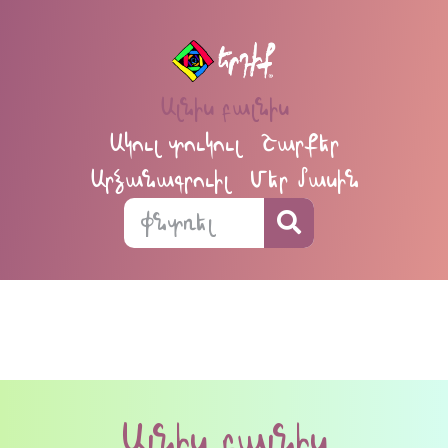
Ալնիս բալնիս
Ակուլ տուկուլ
Շարքեր
Արձանագրուիլ
Մեր մասին
Ալնիս բալնիս