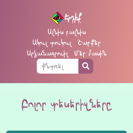
Ալնիս բալնիս
Ակուլ տուկուլ
Շարքեր
Արձանագրուիլ
Մեր մասին
Բոլոր տեսերիզները