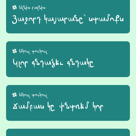
Ալնիս բալնիս
Յաջորդ կայարանը՝ ստամոքս
Ակուլ տուկուլ
Կլոր գնդաձեւ գնդակը
Ակուլ տուկուլ
Ճամբաս կը փնտռեմ կոր