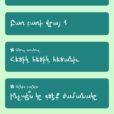
Բառ բառի վրայ 1
Ակուլ տուկուլ
Հեծիկ, հեծիկ, հեծանիւ
Ալնիս բալնիս
Ինչպէ՞ս կը գծէք ժամանակը