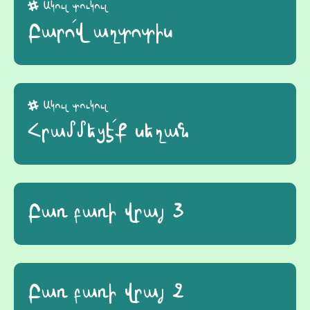
Ակուլ տուկուլ
Բարո՛վ աղտոտիս
Ակուլ տուկուլ
Հրամմեցէ՛ք սեղան
Բառ բառի վրայ 3
Բառ բառի վրայ 2