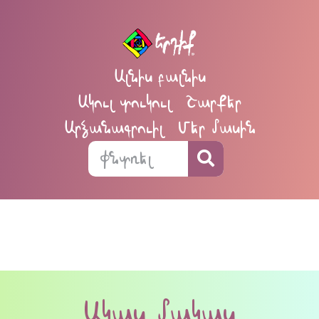
Ալնիս բալնիս
Ակուլ տուկուլ
Շարքեր
Արձանագրուիլ
Մեր մասին
Ակաս մակաս