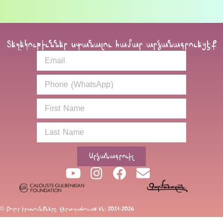
Տեղեկութիւններ ստանալու համար արձանագրուեցէք
Արձանագրուիլ
© Բոլոր իրաւունքները վերապահուած են։ 2021-2026