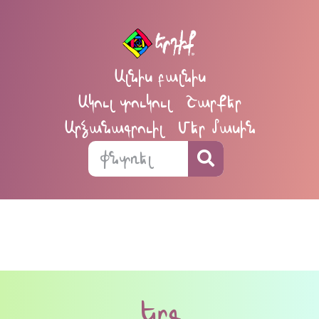
Ալնիս բալնիս
Ակուլ տուկուլ
Շարքեր
Արձանագրուիլ
Մեր մասին
Երգ