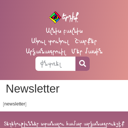
Ալնիս բալնիս
Ակուլ տուկուլ
Շարքեր
Արձանագրուիլ
Մեր մասին
Newsletter
[newsletter]
Տեղեկութիւններ ստանալու համար արձանագրուեցէք