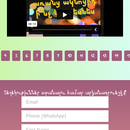
4
5
6
7
8
9
10
11
12
13
14
1
Տեղեկութիւններ ստանալու համար արձանագրուեցէք