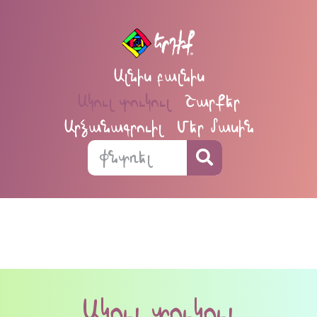
Ալնիս բալնիս
Ակուլ տուկուլ
Շարքեր
Արձանագրուիլ
Մեր մասին
Ակուլ տուկուլ