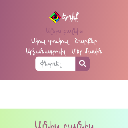
Ալնիս բալնիս
Ակուլ տուկուլ
Շարքեր
Արձանագրուիլ
Մեր մասին
Ալնիս բալնիս