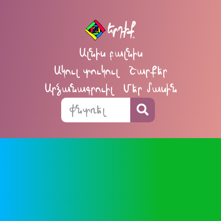
Ալնիս բալնիս
Ակուլ տուկուլ
Շարքեր
Արձանագրուիլ
Մեր մասին