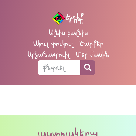
Ալնիս բալնիս
Ակուլ տուկուլ
Շարքեր
Արձանագրուիլ
Մեր մասին
աստղակերպ