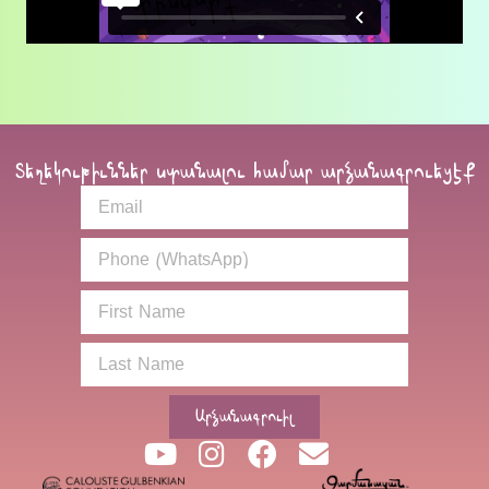
Տեղեկութիւններ ստանալու համար արձանագրուեցէք
Արձանագրուիլ