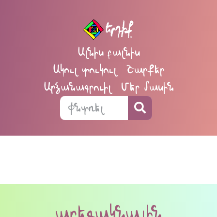
Ալնիս բալնիս
Ակուլ տուկուլ
Շարքեր
Արձանագրուիլ
Մեր մասին
արեգակնային