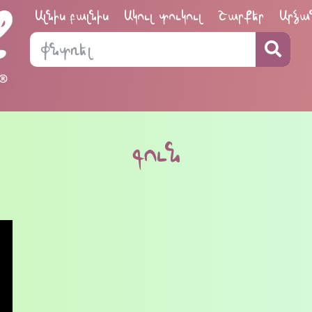
Ալնիս բալնիս
Ակուլ տուկուլ
Շարքեր
Արձա
գուն