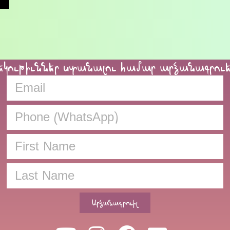
եկութիւններ ստանալու համար արձանագրու
Արձանագրուիլ