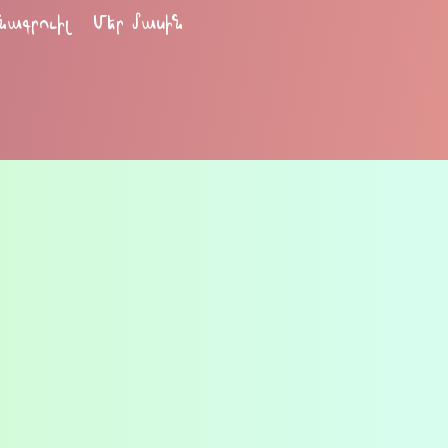
նագրուիլ
Մեր մասին