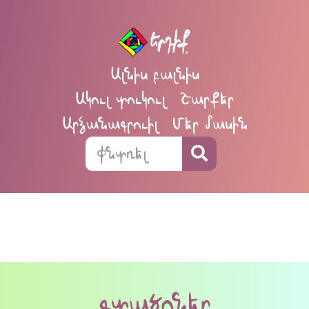
Ալնիս բալնիս
Ակուլ տուկուլ
Շարքեր
Արձանագրուիլ
Մեր մասին
գտածոներ