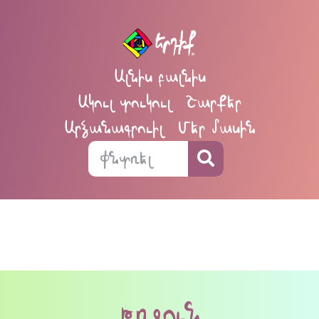
Ալնիս բալնիս
Ակուլ տուկուլ
Շարքեր
Արձանագրուիլ
Մեր մասին
թռջուն