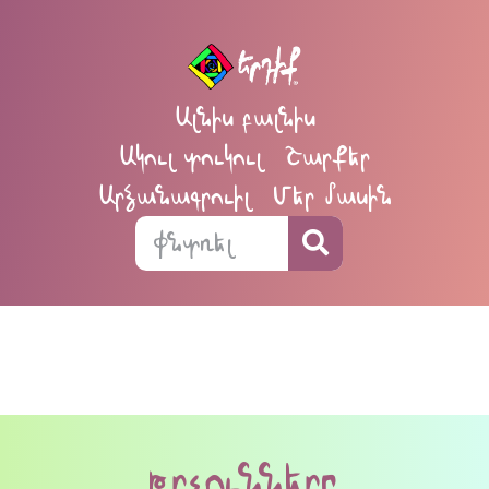
Ալնիս բալնիս
Ակուլ տուկուլ
Շարքեր
Արձանագրուիլ
Մեր մասին
թրչունները