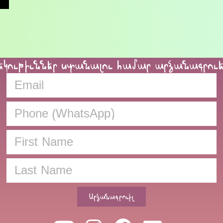
եկութիւններ ստանալու համար արձանագրու
Արձանագրուիլ