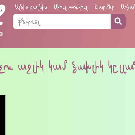
Ալնիս բալնիս
Ակուլ տուկուլ
Շարքեր
Արձա
չու աջլիկ կամ ձախլիկ կըլլ