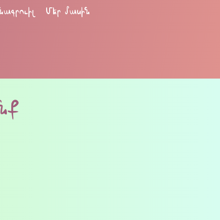
նագրուիլ
Մեր մասին
անք