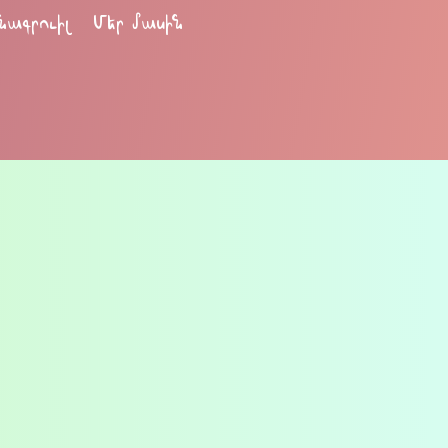
նագրուիլ
Մեր մասին