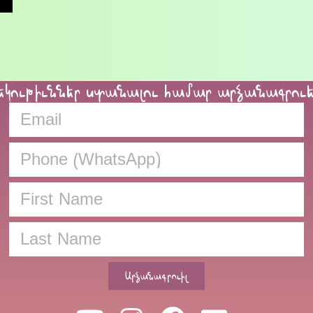
եկութիւններ ստանալու համար արձանագրու
Արձանագրուիլ