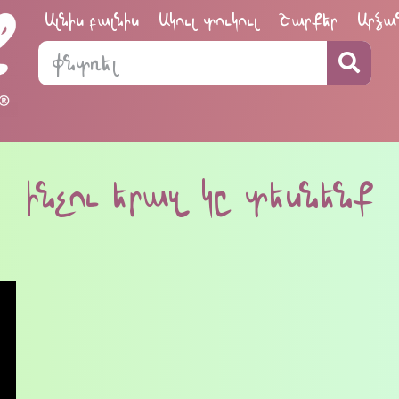
Ալնիս բալնիս
Ակուլ տուկուլ
Շարքեր
Արձա
ինչու երազ կը տեսնենք