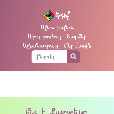
Ալնիս բալնիս
Ակուլ տուկուլ
Շարքեր
Արձանագրուիլ
Մեր մասին
ինչ է քարտեսը