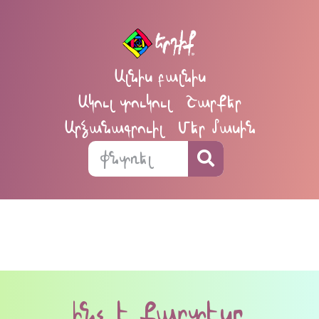
Ալնիս բալնիս
Ակուլ տուկուլ
Շարքեր
Արձանագրուիլ
Մեր մասին
ինչ է քարտէսը