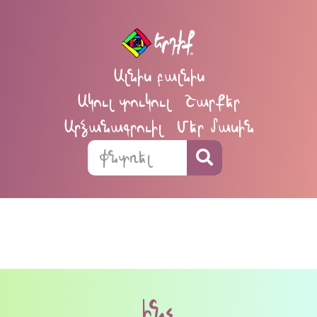
Ալնիս բալնիս
Ակուլ տուկուլ
Շարքեր
Արձանագրուիլ
Մեր մասին
ինչ