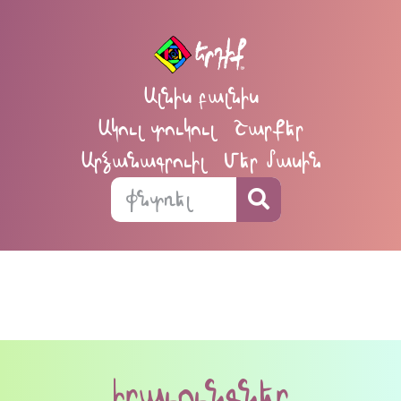
Ալնիս բալնիս
Ակուլ տուկուլ
Շարքեր
Արձանագրուիլ
Մեր մասին
իրաւունգներ