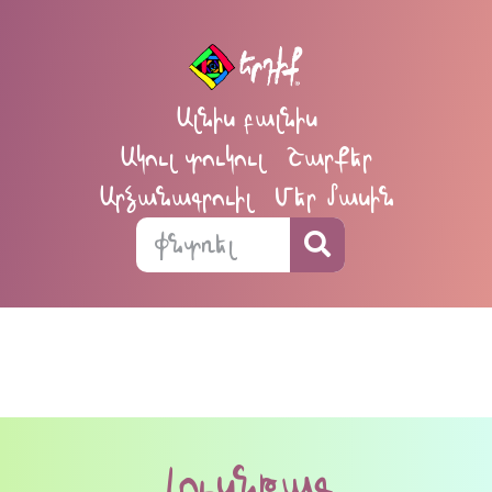
Ալնիս բալնիս
Ակուլ տուկուլ
Շարքեր
Արձանագրուիլ
Մեր մասին
Լուսնթագ