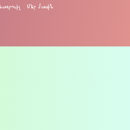
նագրուիլ
Մեր մասին