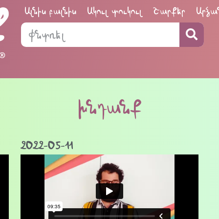
Ալնիս բալնիս
Ակուլ տուկուլ
Շարքեր
Արձա
խնդանք
2022-05-11