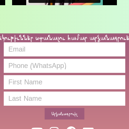
եկութիւններ ստանալու համար արձանագրու
Արձանագրուիլ