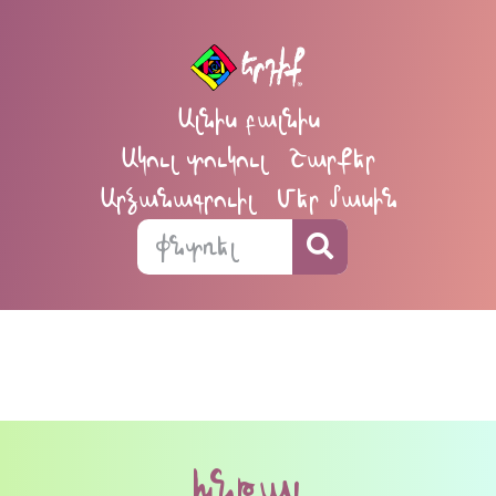
Ալնիս բալնիս
Ակուլ տուկուլ
Շարքեր
Արձանագրուիլ
Մեր մասին
խնթալ