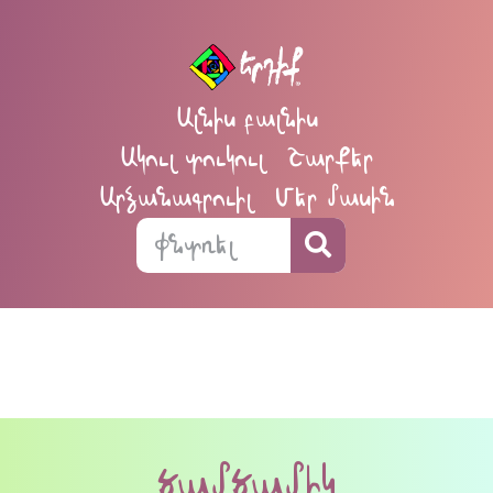
Ալնիս բալնիս
Ակուլ տուկուլ
Շարքեր
Արձանագրուիլ
Մեր մասին
ծամծամիկ