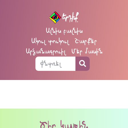
Ալնիս բալնիս
Ակուլ տուկուլ
Շարքեր
Արձանագրուիլ
Մեր մասին
Ծիր կաթին