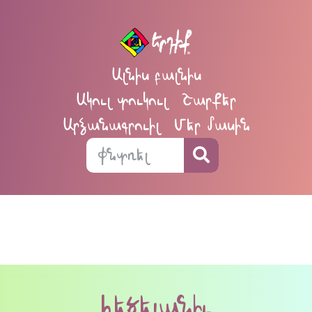
Ալնիս բալնիս
Ակուլ տուկուլ
Շարքեր
Արձանագրուիլ
Մեր մասին
հեծելանիւ