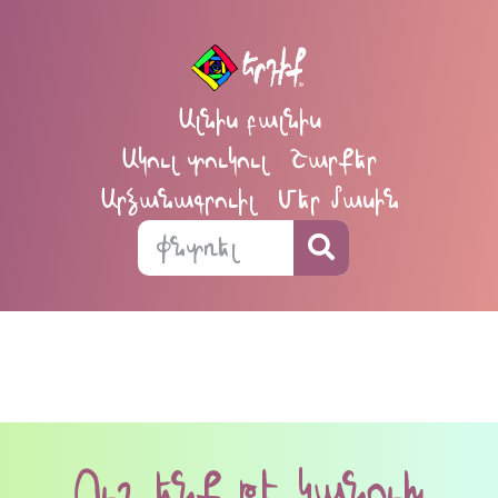
Ալնիս բալնիս
Ակուլ տուկուլ
Շարքեր
Արձանագրուիլ
Մեր մասին
Ուշ ենք թէ կանուխ