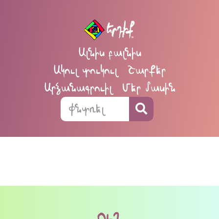
Ալնիս բալնիս
Ակուլ տուկուլ
Շարքեր
Արձանագրուիլ
Մեր մասին
ուշ