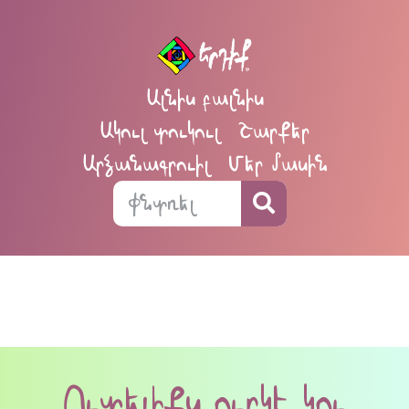
Ալնիս բալնիս
Ակուլ տուկուլ
Շարքեր
Արձանագրուիլ
Մեր մասին
Ուտելիքս ուրկէ կու