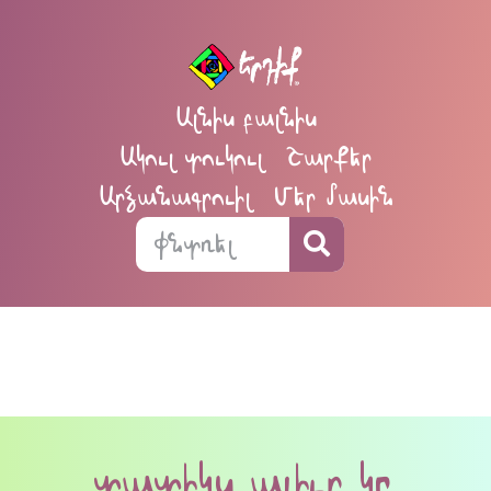
Ալնիս բալնիս
Ակուլ տուկուլ
Շարքեր
Արձանագրուիլ
Մեր մասին
տատիկս ալիւր կը