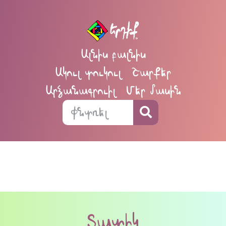
Ալնիս բալնիս
Ակուլ տուկուլ
Շարքեր
Արձանագրուիլ
Մեր մասին
Տատիկ