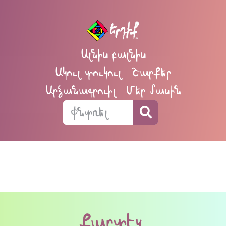
Ալնիս բալնիս
Ակուլ տուկուլ
Շարքեր
Արձանագրուիլ
Մեր մասին
քարտէզ