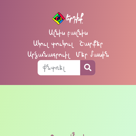
Ալնիս բալնիս
Ակուլ տուկուլ
Շարքեր
Արձանագրուիլ
Մեր մասին