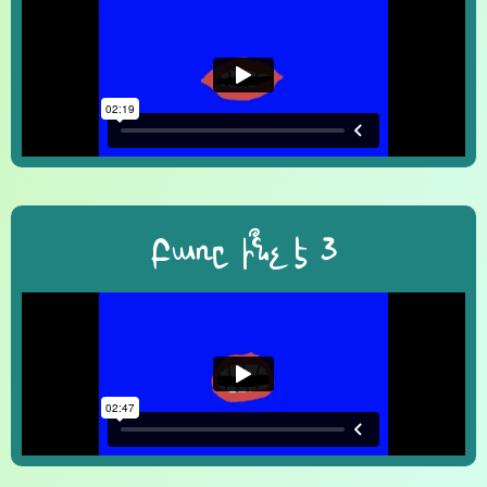
Բառը ի՞նչ է 3