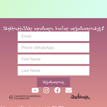
Տեղեկութիւններ ստանալու համար արձանագրուեցէք
Արձանագրուիլ