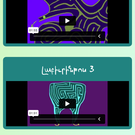
Լաբիւրինթոս 3