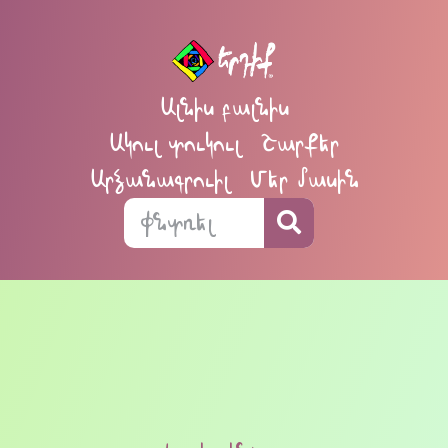
Ալնիս բալնիս
Ակուլ տուկուլ
Շարքեր
Արձանագրուիլ
Մեր մասին