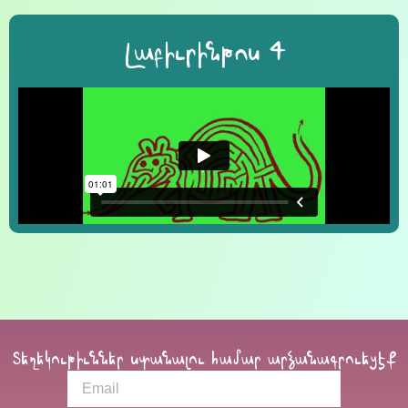
Լաբիւրինթոս 4
Տեղեկութիւններ ստանալու համար արձանագրուեցէք