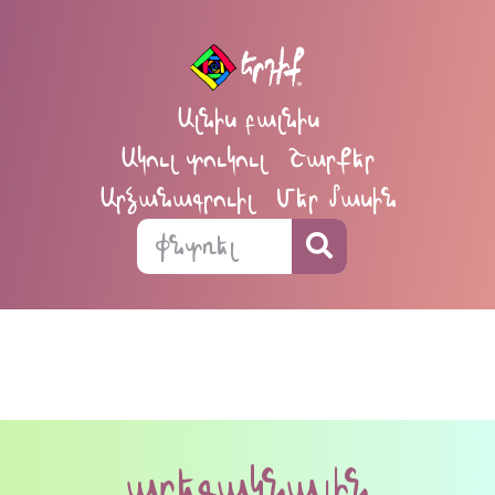
Ալնիս բալնիս
Ակուլ տուկուլ
Շարքեր
Արձանագրուիլ
Մեր մասին
արեգակնային