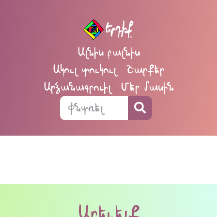
Ալնիս բալնիս
Ակուլ տուկուլ
Շարքեր
Արձանագրուիլ
Մեր մասին
Արեւելք