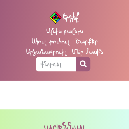
Ալնիս բալնիս
Ակուլ տուկուլ
Շարքեր
Արձանագրուիլ
Մեր մասին
արթննալ