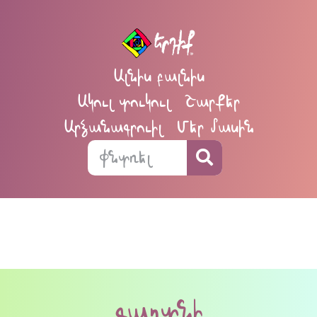
Ալնիս բալնիս
Ակուլ տուկուլ
Շարքեր
Արձանագրուիլ
Մեր մասին
գաղտնի