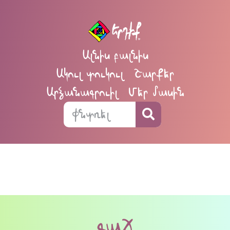
Ալնիս բալնիս
Ակուլ տուկուլ
Շարքեր
Արձանագրուիլ
Մեր մասին
գաճ