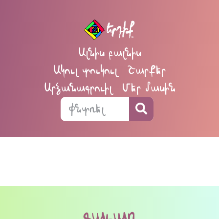
Ալնիս բալնիս
Ակուլ տուկուլ
Շարքեր
Արձանագրուիլ
Մեր մասին
գաւառ