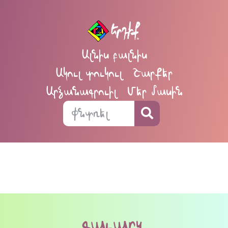
Ալնիս բալնիս
Ակուլ տուկուլ
Շարքեր
Արձանագրուիլ
Մեր մասին
գաւարզ