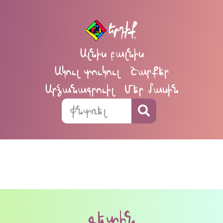
Ալնիս բալնիս
Ակուլ տուկուլ
Շարքեր
Արձանագրուիլ
Մեր մասին
գետին