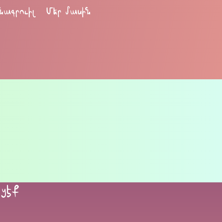
նագրուիլ
Մեր մասին
եցէք