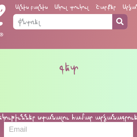
Ալնիս բալնիս
Ակուլ տուկուլ
Շարքեր
Արձա
գետ
եկութիւններ ստանալու համար արձանագրու