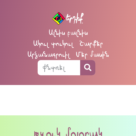
Ալնիս բալնիս
Ակուլ տուկուլ
Շարքեր
Արձանագրուիլ
Մեր մասին
թզուկ մոլորակ