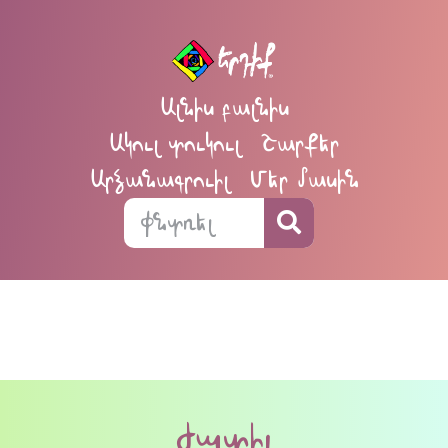
Ալնիս բալնիս
Ակուլ տուկուլ
Շարքեր
Արձանագրուիլ
Մեր մասին
ժպտիլ