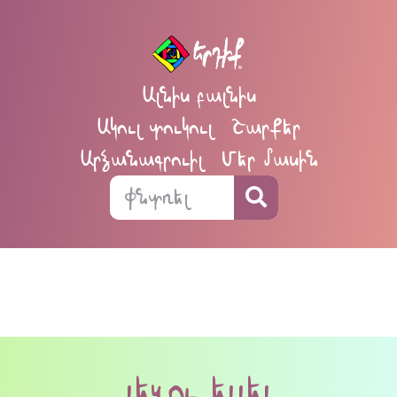
Ալնիս բալնիս
Ակուլ տուկուլ
Շարքեր
Արձանագրուիլ
Մեր մասին
լեզու ելլել