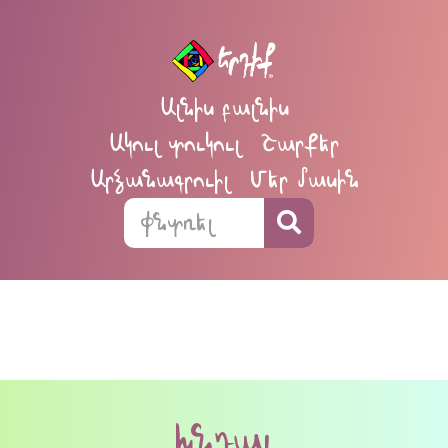
Ալնիս բալնիս
Ակուլ տուկուլ
Շարքեր
Արձանագրուիլ
Մեր մասին
խնդալ