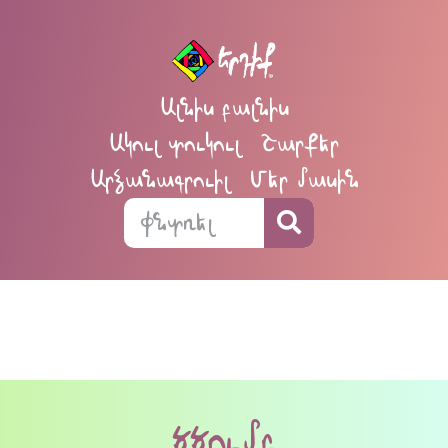
Ալնիս բալնիս
Ակուլ տուկուլ
Շարքեր
Արձանագրուիլ
Մեր մասին
ծծումբ