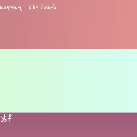
նագրուիլ
Մեր մասին
եցէք