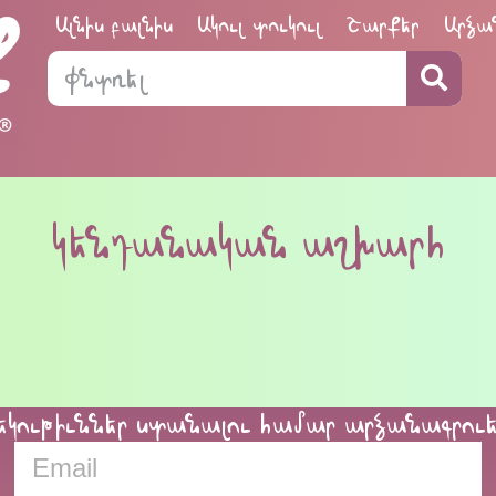
Ալնիս բալնիս
Ակուլ տուկուլ
Շարքեր
Արձա
կենդանական աշխարհ
եկութիւններ ստանալու համար արձանագրու